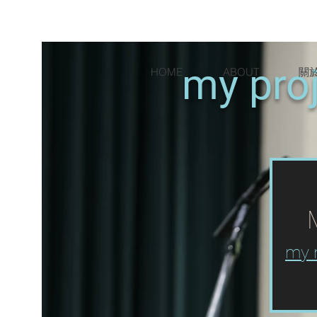
my proj
HOME
ABOUT
關
my 