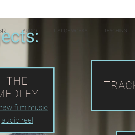
ects:
於我
AUDIO
LIST OF WORKS
TEACHING
THE
TRAC
MEDLEY
new film music
audio reel