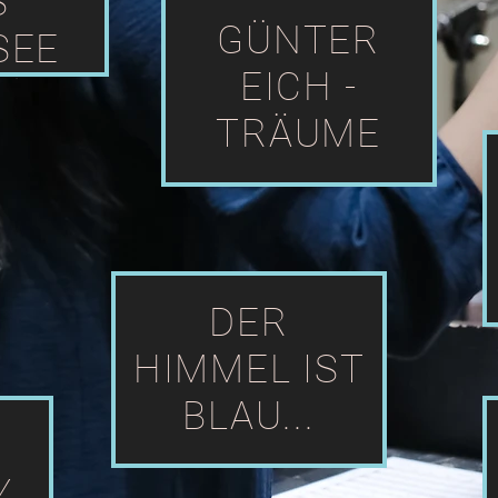
S
GÜNTER
SEE
EICH -
TRÄUME
DER
HIMMEL IST
BLAU...
Y