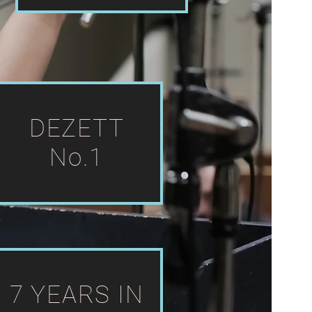
DEZETT
No.1
7 YEARS IN