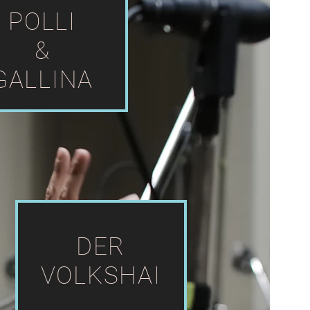
POLLI
&
GALLINA
DER
VOLKSHAI