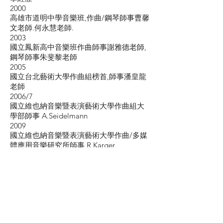
2000
高雄市道明中學音樂班,作曲/鋼琴師事曹馨
文老師.何永慧老師.
2003
國立鳳新高中音樂班作曲師事謝雅德老師,
鋼琴師事朱斐黎老師
2005
國立台北藝術大學作曲組榜首,師事潘皇龍
老師
2006/7
國立維也納音樂暨表演藝術大學作曲組大
學部師事 A.Seidelmann
2009
國立維也納音樂暨表演藝術大學作曲/多媒
體應用音樂研究所師事 R.Karger
2011
於歐洲爵士鋼琴大師 Paul Urbanek 門下學
習爵士鋼琴
2013
以最優異成績拿到國立維也納音樂暨表演
藝術大學作曲
碩士學位