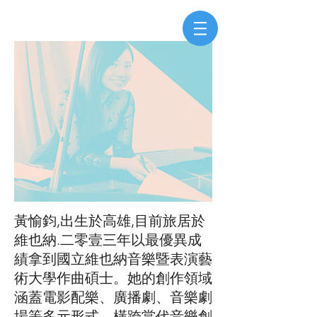
黃愉鈞,出生於高雄,目前旅居於
維也納.二零壹三年以最優異成
績拿到國立維也納音樂暨表演藝
術大學作曲碩士。她的創作領域
涵蓋電影配樂、廣播劇、音樂劇
場等多元形式，橫跨當代音樂創